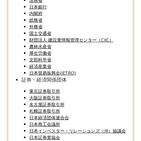
法務省
日本銀行
内閣府
総務省
外務省
国土交通省
財団法人 建設業情報管理センター（CIIC）
農林水産省
厚生労働省
文部科学省
経済産業省
日本貿易振興会(JETRO)
証券・経済関係団体
東京証券取引所
大阪証券取引所
名古屋証券取引所
札幌証券取引所
日本経済団体連合会
日本商工会議所
日本インベスター・リレーションズ（IR）協議会
日本証券業協会