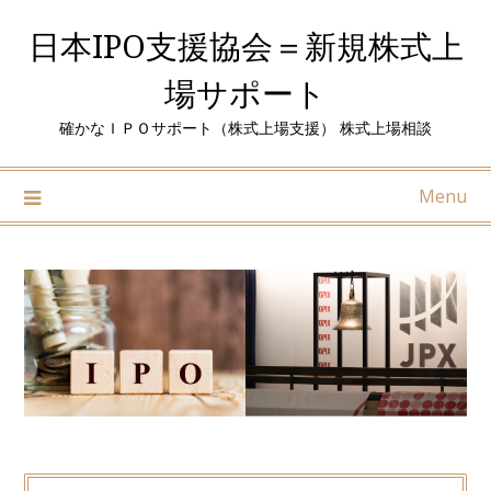
Skip
日本IPO支援協会＝新規株式上
to
content
場サポート
確かなＩＰＯサポート（株式上場支援） 株式上場相談
Menu