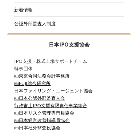
新着情報
公認外部監査人制度
日本IPO支援協会
IPO支援・株式上場サポートチーム
幹事団体
㈳東京合同法務会計事務所
㈱FUJI総合研究所
日本ファイリング・エージェント協会
㈳日本公認外部監査人会
行政書士IPO支援有限責任事業組合
㈳日本リスク管理専門員協会
㈳日本経営改善指導員協会
㈳日本社外監査役協会