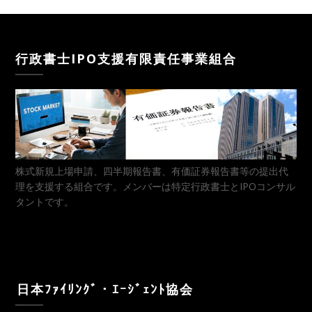
行政書士IPO支援有限責任事業組合
株式新規上場申請、四半期報告書、有価証券報告書等の提出代
理を支援する組合です。メンバーは特定行政書士とIPOコンサル
タントです。
⁬日本ﾌｧｲﾘﾝｸﾞ・ｴｰｼﾞｪﾝﾄ協会