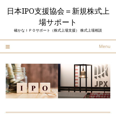
Skip
日本IPO支援協会＝新規株式上
to
content
場サポート
確かなＩＰＯサポート（株式上場支援） 株式上場相談
Menu