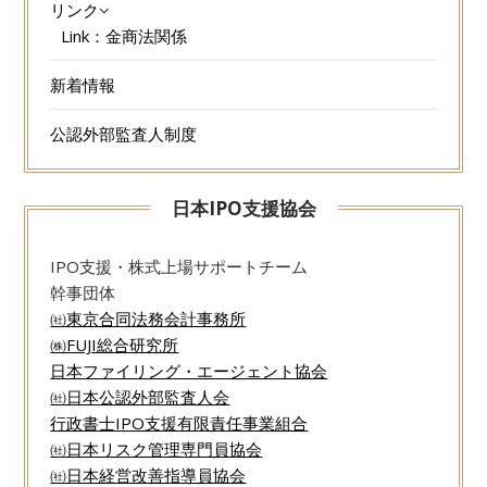
リンク
Link：金商法関係
新着情報
公認外部監査人制度
日本IPO支援協会
IPO支援・株式上場サポートチーム
幹事団体
㈳東京合同法務会計事務所
㈱FUJI総合研究所
日本ファイリング・エージェント協会
㈳日本公認外部監査人会
行政書士IPO支援有限責任事業組合
㈳日本リスク管理専門員協会
㈳日本経営改善指導員協会